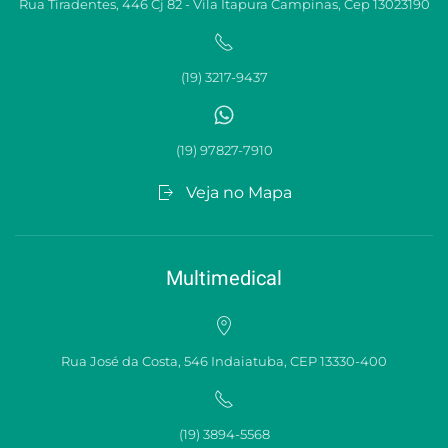
Rua Tiradentes, 446 Cj 82 - Vila Itapura Campinas, Cep 13023190
(19) 3217-9437‬
(19) 97827-7910‬
Veja no Mapa
Multimedical
Rua José da Costa, 546 Indaiatuba, CEP 13330-400
(19) 3894-5568